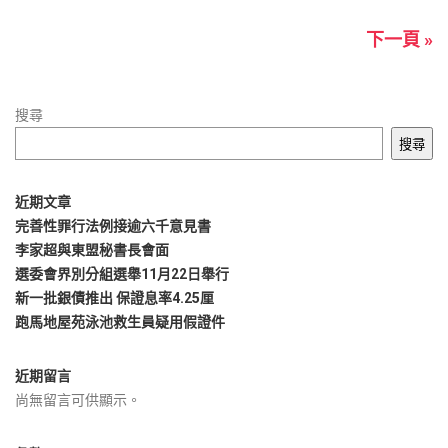
下一頁 »
搜尋
搜尋
近期文章
完善性罪行法例接逾六千意見書
李家超與東盟秘書長會面
選委會界別分組選舉11月22日舉行
新一批銀債推出 保證息率4.25厘
跑馬地屋苑泳池救生員疑用假證件
近期留言
尚無留言可供顯示。