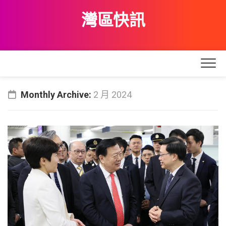
Skip
灣區快訊
to
content
Monthly Archive:
2 月 2024