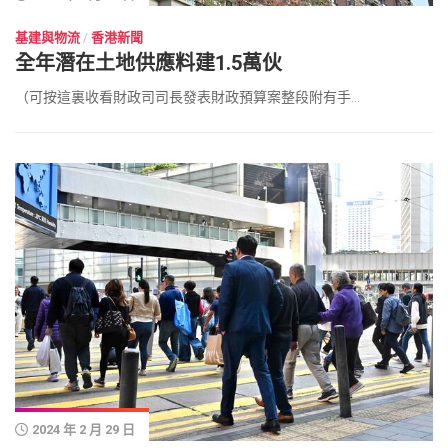
基建與物流
/
香港新聞
全年潛在土地供應料建1.5萬伙
（可按這裏收看財政司司長發表財政預算案整段附有手...
2024 年 2 月 29 日