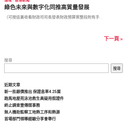
環境
/
香港新聞
綠色未來與數字化同推高質量發展
（可按這裏收看財政司司長發表財政預算案整段附有手...
下一頁 »
搜尋
搜尋
近期文章
新一批銀債推出 保證息率4.25厘
跑馬地屋苑泳池救生員疑用假證件
終止調查壹傳媒事務
無人機助監察工地熱工序和熱源
首場部門領導經驗分享會舉行