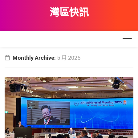
Skip
灣區快訊
to
content
Monthly Archive:
5 月 2025