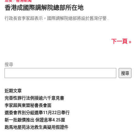
治安
/
香港新聞
香港成國際調解院總部所在地
行政長官李家超表示，國際調解院總部將設於舊灣仔警...
下一頁 »
搜尋
搜尋
近期文章
完善性罪行法例接逾六千意見書
李家超與東盟秘書長會面
選委會界別分組選舉11月22日舉行
新一批銀債推出 保證息率4.25厘
跑馬地屋苑泳池救生員疑用假證件