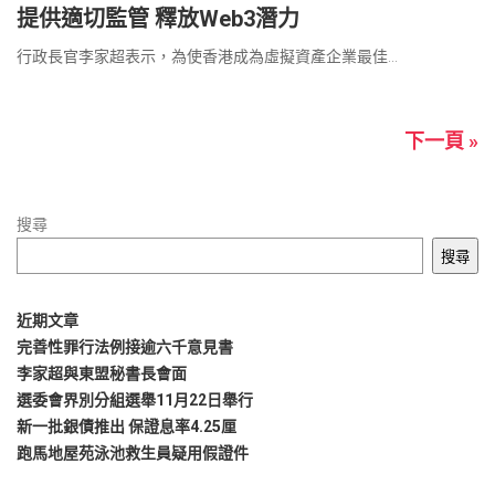
提供適切監管 釋放Web3潛力
行政長官李家超表示，為使香港成為虛擬資產企業最佳...
下一頁 »
搜尋
搜尋
近期文章
完善性罪行法例接逾六千意見書
李家超與東盟秘書長會面
選委會界別分組選舉11月22日舉行
新一批銀債推出 保證息率4.25厘
跑馬地屋苑泳池救生員疑用假證件