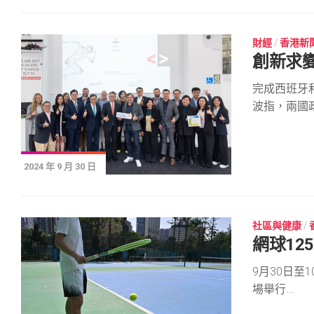
財經
/
香港新
創新求變
完成西班牙
波指，兩國政.
2024 年 9 月 30 日
社區與健康
/
網球12
9月30日至
場舉行...