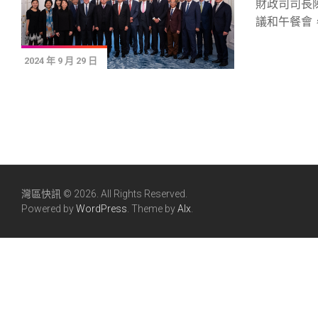
財政司司長
議和午餐會，.
2024 年 9 月 29 日
灣區快訊 © 2026. All Rights Reserved.
Powered by
WordPress
. Theme by
Alx
.