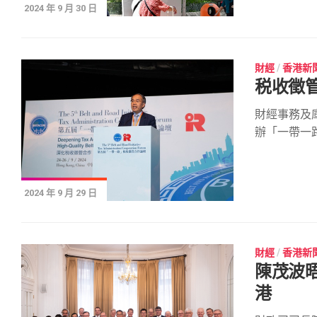
2024 年 9 月 30 日
財經
/
香港新
税收徵
財經事務及
辦「一帶一路.
2024 年 9 月 29 日
財經
/
香港新
陳茂波
港