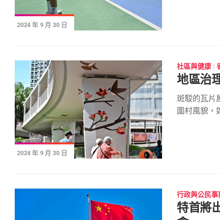
2024 年 9 月 30 日
社區與健康
/
地區治理
斑駁的瓦片
圍村風貌，如.
2024 年 9 月 30 日
行政與公民事
特首將