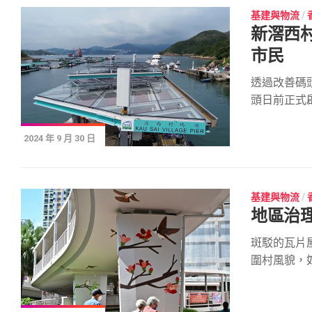
基建與物流
/
新滘西
市民
透過改善碼
頭日前正式啟.
2024 年 9 月 30 日
基建與物流
/
地區治理
斑駁的瓦片
圍村風貌，如.