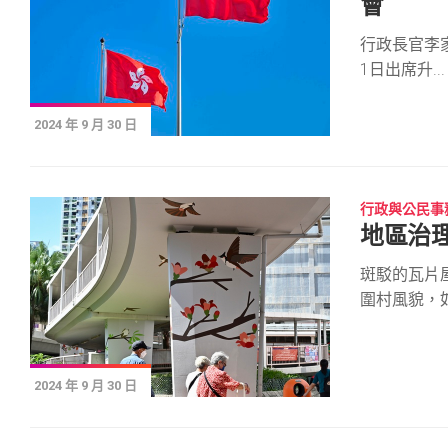
會
行政長官李
1日出席升...
2024 年 9 月 30 日
行政與公民事
地區治理
斑駁的瓦片
圍村風貌，如.
2024 年 9 月 30 日