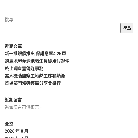
搜尋
搜尋
近期文章
新一批銀債推出 保證息率4.25厘
跑馬地屋苑泳池救生員疑用假證件
終止調查壹傳媒事務
無人機助監察工地熱工序和熱源
首場部門領導經驗分享會舉行
近期留言
尚無留言可供顯示。
彙整
2026 年 8 月