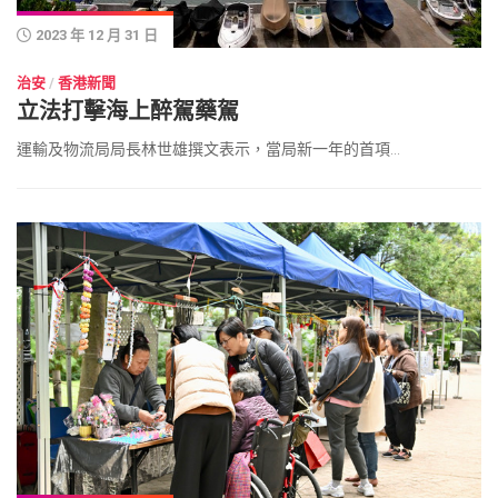
2023 年 12 月 31 日
治安
/
香港新聞
立法打擊海上醉駕藥駕
運輸及物流局局長林世雄撰文表示，當局新一年的首項...