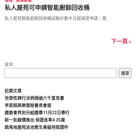
環境
/
香港新聞
私人屋苑可申請智能廚餘回收桶
私人屋苑智能廚餘回收桶試驗計劃今日起接受申請，屋...
下一頁 »
搜尋
搜尋
近期文章
完善性罪行法例接逾六千意見書
李家超與東盟秘書長會面
選委會界別分組選舉11月22日舉行
新一批銀債推出 保證息率4.25厘
跑馬地屋苑泳池救生員疑用假證件