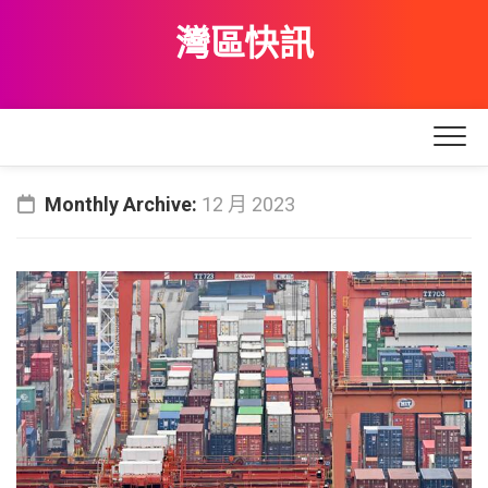
Skip
灣區快訊
to
content
Monthly Archive:
12 月 2023