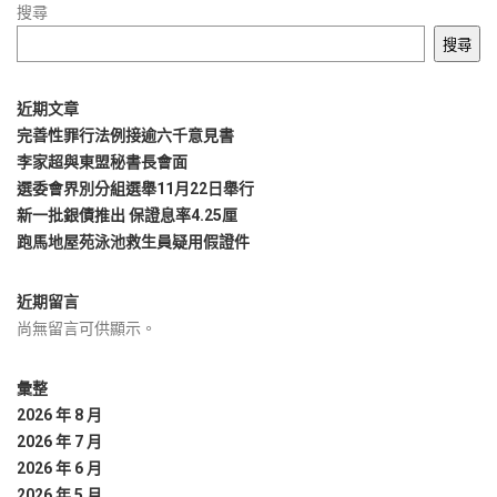
搜尋
搜尋
近期文章
完善性罪行法例接逾六千意見書
李家超與東盟秘書長會面
選委會界別分組選舉11月22日舉行
新一批銀債推出 保證息率4.25厘
跑馬地屋苑泳池救生員疑用假證件
近期留言
尚無留言可供顯示。
彙整
2026 年 8 月
2026 年 7 月
2026 年 6 月
2026 年 5 月