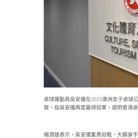
特
寫
環
境
香
港
新
聞
社
區
與
健
桌球運動員吳安儀在2023澳洲女子桌
康
賀，指吳安儀再度贏得冠軍，證明香港桌
行
政
與
楊潤雄表示，吳安儀奮勇迎戰、大顯身手
公