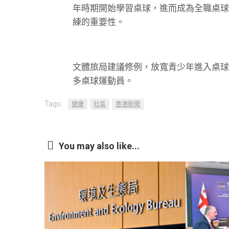
民
年時期開始學習桌球，進而成為全職桌球
事
練的重要性。
務
財
經
文體旅局建議修例，放寬青少年進入桌球
都
多桌球運動員。
會
生
Tags:
健康
社區
香港新聞
活
You may also like...