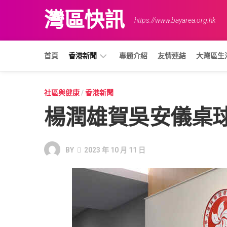
Skip
灣區快訊
to
https://www.bayarea.org.hk
content
首頁
香港新聞
專題介紹
友情連結
大灣區生
基
社區與健康
/
香港新聞
建
楊潤雄賀吳安儀桌
與
物
流
BY
2023 年 10 月 11 日
教
育
與
就
業
治
安