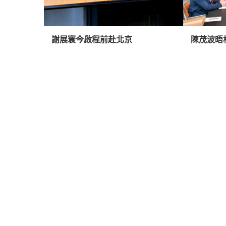
謝展寰今啟程前赴北京
陳茂波晤