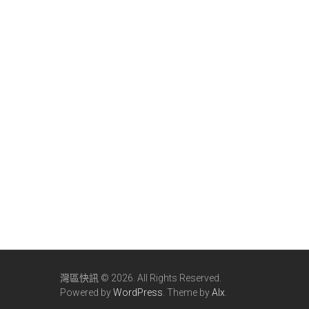
灣區快訊 © 2026. All Rights Reserved.
Powered by
WordPress
. Theme by
Alx
.