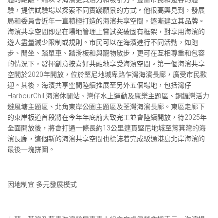
驗，提供試驗場以探索不同實踐願景的方式。他很高興見到，發展
局和委員會近年一直積極打造的海濱共享空間，逐漸建立其品牌。
海濱共享空間即是在場地管理上嘗試突破固有框架，對享用海濱的
遊人盡量減少限制或規則。市民可以在海濱進行不同活動，如跑
步、閒坐、踏單車、踏滑板和與寵物散步，更可在互相尊重和包容
的情況下，發揮創意按喜好共融地享受海濱空間。第一個海濱共享
空間於2020年開放，位於堅尼地城卑路乍灣海濱長廊，廣受市民歡
迎。其後，海濱共享空間陸續推展至另外五個場地，包括灣仔
HarbourChill海濱休閒站、灣仔水上運動及康樂主題區、銅鑼灣活力
避風塘主題區、北角東岸公園主題區及荃灣海濱長廊。東區走廊下
的東岸板道首段將在今年年底前大致完工並會陸續開放，待2025年
全面開放後，將會打通一條長約13公里連貫堅尼地城至筲箕灣的海
濱長廊，這個新的海濱共享空間也標誌着完成駁通港島北岸海濱的
最後一塊拼圖。
因地制宜 多元發展模式