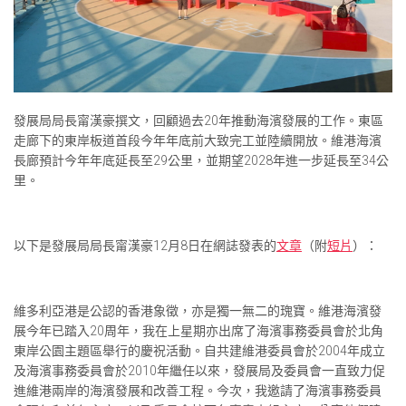
發展局局長甯漢豪撰文，回顧過去20年推動海濱發展的工作。東區
走廊下的東岸板道首段今年年底前大致完工並陸續開放。維港海濱
長廊預計今年年底延長至29公里，並期望2028年進一步延長至34公
里。
以下是發展局局長甯漢豪12月8日在網誌發表的
文章
（附
短片
）：
維多利亞港是公認的香港象徵，亦是獨一無二的瑰寶。維港海濱發
展今年已踏入20周年，我在上星期亦出席了海濱事務委員會於北角
東岸公園主題區舉行的慶祝活動。自共建維港委員會於2004年成立
及海濱事務委員會於2010年繼任以來，發展局及委員會一直致力促
進維港兩岸的海濱發展和改善工程。今次，我邀請了海濱事務委員