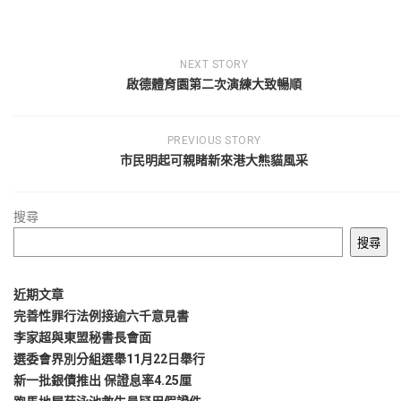
NEXT STORY
啟德體育園第二次演練大致暢順
PREVIOUS STORY
市民明起可親睹新來港大熊貓風采
搜尋
搜尋
近期文章
完善性罪行法例接逾六千意見書
李家超與東盟秘書長會面
選委會界別分組選舉11月22日舉行
新一批銀債推出 保證息率4.25厘