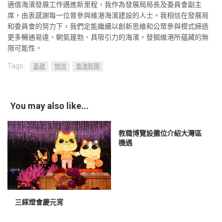
適值海濱發展工作邁進新里程，我作為發展局局長及委員會副主
席，由衷感謝每一位曾參與維港海濱建設的人士。我相信在發展局
和委員會的努力下，我們定能繼續以創新思維和公眾參與模式締造
更多暢通易達、朝氣蓬勃、具吸引力的海濱，發掘維港所蘊藏的無
限可能性。
Tags:
基建
物流
香港新聞
You may also like...
教職博覽設攤位介紹大灣區
機遇
三綵燈會慶元宵