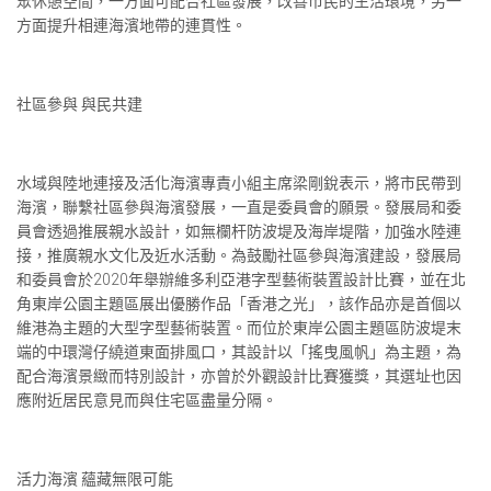
眾休憩空間，一方面可配合社區發展，改善市民的生活環境，另一
方面提升相連海濱地帶的連貫性。
社區參與 與民共建
水域與陸地連接及活化海濱專責小組主席梁剛銳表示，將市民帶到
海濱，聯繫社區參與海濱發展，一直是委員會的願景。發展局和委
員會透過推展親水設計，如無欄杆防波堤及海岸堤階，加強水陸連
接，推廣親水文化及近水活動。為鼓勵社區參與海濱建設，發展局
和委員會於2020年舉辦維多利亞港字型藝術裝置設計比賽，並在北
角東岸公園主題區展出優勝作品「香港之光」，該作品亦是首個以
維港為主題的大型字型藝術裝置。而位於東岸公園主題區防波堤末
端的中環灣仔繞道東面排風口，其設計以「搖曳風帆」為主題，為
配合海濱景緻而特別設計，亦曾於外觀設計比賽獲獎，其選址也因
應附近居民意見而與住宅區盡量分隔。
活力海濱 蘊藏無限可能