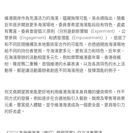
維港兩岸作為充滿活力的海濱，蘊藏無限可能。吳永順指出，隨着
近年逐步開放更多海濱場地，委員會希望海濱能段段有特色、處處
有驚喜。委員會提倡3E原則（分別是創新實驗（Experiment）、公
眾參與（Engagement）和誘發潛能（Empowerment）），造就了
和不同民間機構及本地藝術家合作的可能性，亦透過開放海濱場地
給不同的持份者使用，令海濱更多元、更有活力和特色。近年來，
在海濱舉辦的活動相當多元化，例如樂聚維港嘉年華、香港夜繽
紛、橡皮鴨二重暢、首個維港的水幕表演，以及各具特色的水上活
動等，都是讓活動籌辦者創造不同海濱用途、發揮潛能的例子。
何文堯期望將來能更好地利用維港海濱本身具備的優良條件，作不
同方式的發展，例如逐步在合適地點引入餐飲、娛樂及零售等商業
元素，豐富遊人體驗，並令維港海濱成為一個更全面，更具吸引力
的好去處。
《2024 年保護海港（修訂）條例草案》交立法會審議