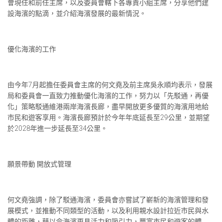
會現任和前任主席，以及委員會轄下各專責小組主席，分享他們建
設海濱的點滴，並介紹海濱發展的最新情況。
優化海濱的工作
由今年7月起擔任委員會主席的何文堯及前主席吳永順均表示，發展
局和委員會一直致力推動優化海濱的工作，努力以「先駁通，再優
化」策略駁通維港兩岸海濱長廊，盡早開放更多優質的海濱用地給
市民和遊客享用。海濱長廊預計於今年年底延長至29公里，並期望
於2028年進一步延長至34公里。
願景帶動 開放式管理
何文堯強調，除了駁通海濱，委員會亦嘗試了嶄新的海濱管理和發
展模式，並推動不同類型的活動，以及利用親水設計拉近市民與水
體的距離，藉以令海濱更具活力和吸引力，豐富市民和遊客的體