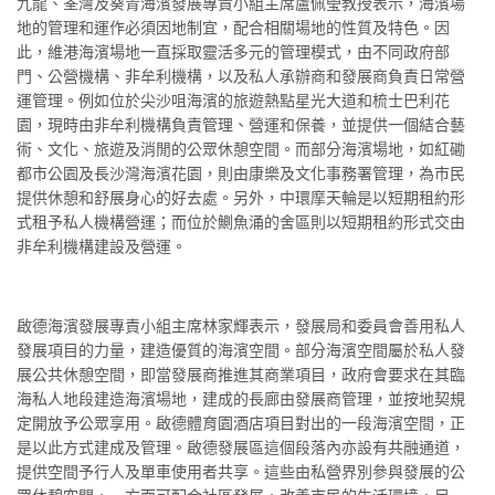
九龍、荃灣及葵青海濱發展專責小組主席盧佩瑩教授表示，海濱場
地的管理和運作必須因地制宜，配合相關場地的性質及特色。因
此，維港海濱場地一直採取靈活多元的管理模式，由不同政府部
門、公營機構、非牟利機構，以及私人承辦商和發展商負責日常營
運管理。例如位於尖沙咀海濱的旅遊熱點星光大道和梳士巴利花
園，現時由非牟利機構負責管理、營運和保養，並提供一個結合藝
術、文化、旅遊及消閒的公眾休憩空間。而部分海濱場地，如紅磡
都市公園及長沙灣海濱花園，則由康樂及文化事務署管理，為市民
提供休憩和舒展身心的好去處。另外，中環摩天輪是以短期租約形
式租予私人機構營運；而位於鰂魚涌的舍區則以短期租約形式交由
非牟利機構建設及營運。
啟德海濱發展專責小組主席林家輝表示，發展局和委員會善用私人
發展項目的力量，建造優質的海濱空間。部分海濱空間屬於私人發
展公共休憩空間，即當發展商推進其商業項目，政府會要求在其臨
海私人地段建造海濱場地，建成的長廊由發展商管理，並按地契規
定開放予公眾享用。啟德體育園酒店項目對出的一段海濱空間，正
是以此方式建成及管理。啟德發展區這個段落內亦設有共融通道，
提供空間予行人及單車使用者共享。這些由私營界別參與發展的公