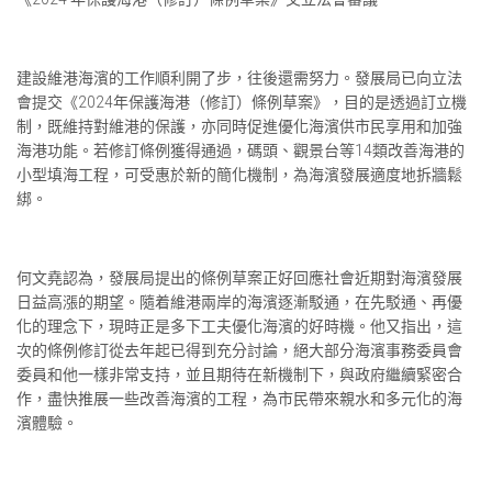
建設維港海濱的工作順利開了步，往後還需努力。發展局已向立法
會提交《2024年保護海港（修訂）條例草案》，目的是透過訂立機
制，既維持對維港的保護，亦同時促進優化海濱供市民享用和加強
海港功能。若修訂條例獲得通過，碼頭、觀景台等14類改善海港的
小型填海工程，可受惠於新的簡化機制，為海濱發展適度地拆牆鬆
綁。
何文堯認為，發展局提出的條例草案正好回應社會近期對海濱發展
日益高漲的期望。隨着維港兩岸的海濱逐漸駁通，在先駁通、再優
化的理念下，現時正是多下工夫優化海濱的好時機。他又指出，這
次的條例修訂從去年起已得到充分討論，絕大部分海濱事務委員會
委員和他一樣非常支持，並且期待在新機制下，與政府繼續緊密合
作，盡快推展一些改善海濱的工程，為市民帶來親水和多元化的海
濱體驗。