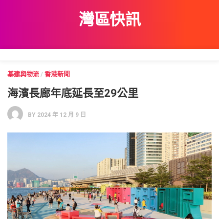
Skip
灣區快訊
to
content
基建與物流
/
香港新聞
海濱長廊年底延長至29公里
BY
2024 年 12 月 9 日