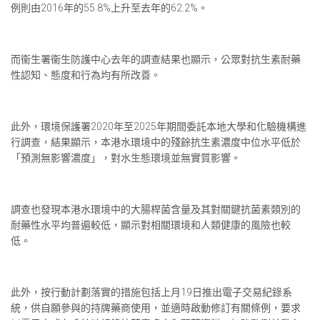
例則由2016年的55.8%上升至去年的62.2%。
而衞生署衞生防護中心去年的調查結果也顯示，公眾對抗生素耐藥
性認知、態度和行為均有所改善。
此外，環境保護署2020年至2025年期間委託本地大學和化驗機構進
行調查，結果顯示，本港水環境中的殘餘抗生素濃度中位水平低於
「預測無影響濃度」，對水生態環境並無實質影響。
調查也發現本港水環境中的大腸桿菌含量及其對關鍵抗菌素類別的
耐藥性水平均普遍較低，顯示對相關環境和人類健康的風險也較
低。
此外，按行動計劃落實的措施包括上月19日推出電子交易紀錄系
統，供自願參與的持牌藥商使用，並適時啟動修訂有關條例，要求