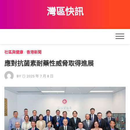
Skip
灣區快訊
to
content
社區與健康
/
香港新聞
應對抗菌素耐藥性威脅取得進展
BY
2025 年 7 月 8 日