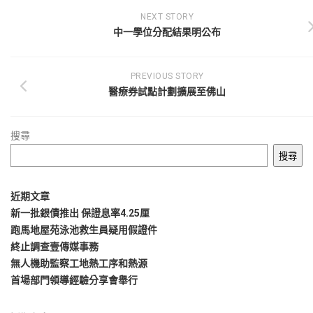
NEXT STORY
中一學位分配結果明公布
PREVIOUS STORY
醫療券試點計劃擴展至佛山
搜尋
搜尋
近期文章
新一批銀債推出 保證息率4.25厘
跑馬地屋苑泳池救生員疑用假證件
終止調查壹傳媒事務
無人機助監察工地熱工序和熱源
首場部門領導經驗分享會舉行