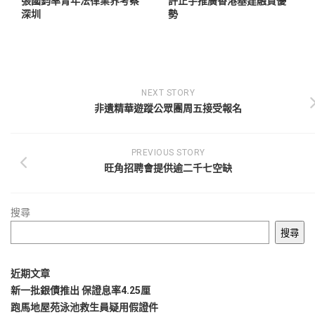
張國鈞率青年法律業界考察
許正宇推廣香港基建融資優
深圳
勢
NEXT STORY
非遺精華遊蹤公眾團周五接受報名
PREVIOUS STORY
旺角招聘會提供逾二千七空缺
搜尋
搜尋
近期文章
新一批銀債推出 保證息率4.25厘
跑馬地屋苑泳池救生員疑用假證件