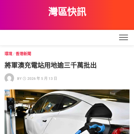
Skip
灣區快訊
to
content
環境
/
香港新聞
將軍澳充電站用地逾三千萬批出
BY
2026 年 5 月 13 日