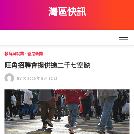
Skip
灣區快訊
to
content
教育與就業
/
香港新聞
旺角招聘會提供逾二千七空缺
BY
2026 年 5 月 12 日