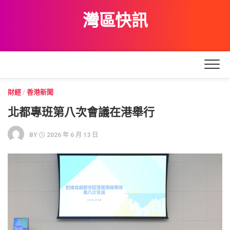
Skip
灣區快訊
to
content
財經
/
香港新聞
北都專班第八次會議在港舉行
BY
2026 年 6 月 13 日