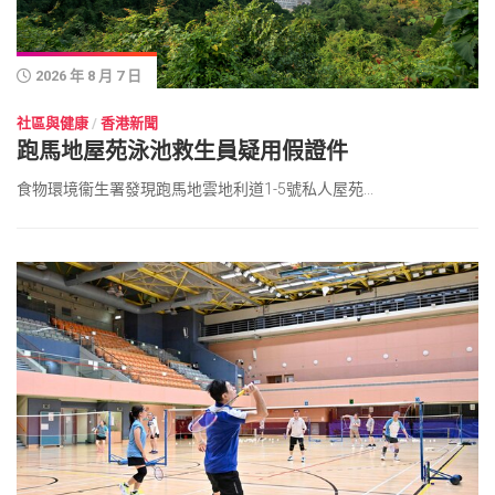
2026 年 8 月 7 日
社區與健康
/
香港新聞
跑馬地屋苑泳池救生員疑用假證件
食物環境衞生署發現跑馬地雲地利道1-5號私人屋苑...