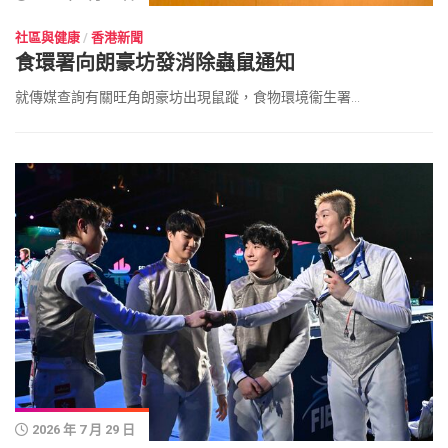
社區與健康
/
香港新聞
食環署向朗豪坊發消除蟲鼠通知
就傳媒查詢有關旺角朗豪坊出現鼠蹤，食物環境衞生署...
2026 年 7 月 29 日