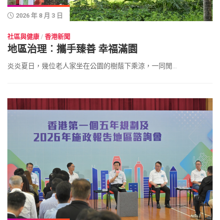
2026 年 8 月 3 日
社區與健康
/
香港新聞
地區治理︰攜手臻善 幸福滿園
炎炎夏日，幾位老人家坐在公園的樹蔭下乘涼，一同閒...