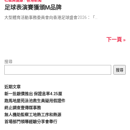
社區與健康
/
香港新聞
足球表演賽獲頒M品牌
大型體育活動事務委員會向香港足球盛會2026：「...
下一頁 »
搜尋
搜尋
近期文章
新一批銀債推出 保證息率4.25厘
跑馬地屋苑泳池救生員疑用假證件
終止調查壹傳媒事務
無人機助監察工地熱工序和熱源
首場部門領導經驗分享會舉行