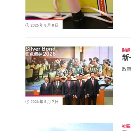
民
事
務
2026 年 8 月 8 日
財
經
都
會
財經
生
新
活
政府
2026 年 8 月 7 日
社區