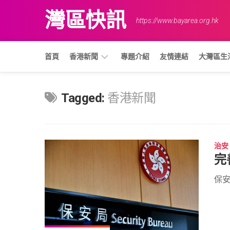
Skip
灣區快訊
to
https://www.bayarea.org.hk
content
首頁
香港新聞
專題介紹
友情連結
大灣區生
基
Tagged:
香港新聞
建
與
物
流
治安
教
完
育
與
保安
就
業
治
安