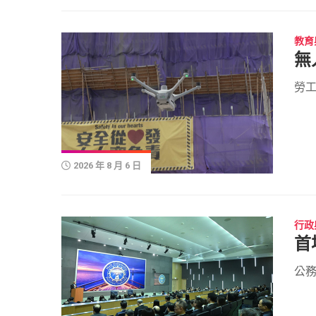
教育
無
勞工
2026 年 8 月 6 日
行政
首
公務