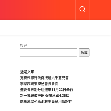
搜尋
搜尋
近期文章
完善性罪行法例接逾六千意見書
李家超與東盟秘書長會面
選委會界別分組選舉11月22日舉行
新一批銀債推出 保證息率4.25厘
跑馬地屋苑泳池救生員疑用假證件