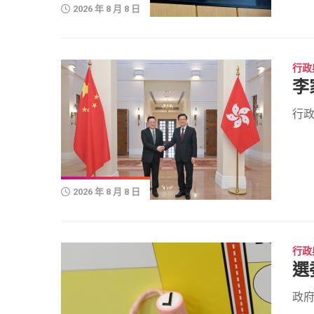
2026 年 8 月 8 日
特
寫
環
行政
境
李
香
行政
港
新
聞
社
2026 年 8 月 8 日
區
與
健
康
行政
行
選
政
與
政府
公